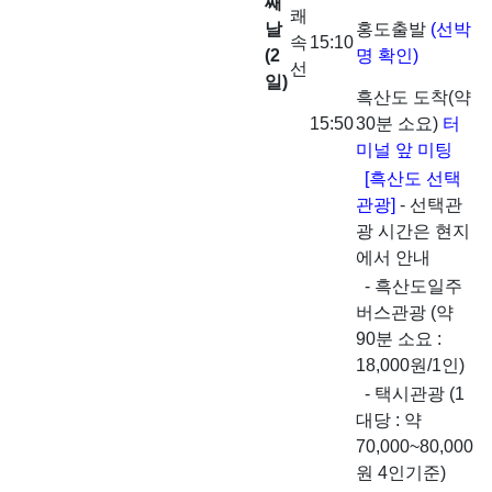
째
쾌
날
홍도출발
(선박
속
15:10
(2
명 확인)
선
일)
흑산도 도착(약
15:50
30분 소요)
터
미널 앞 미팅
[흑산도 선택
관광]
- 선택관
광 시간은 현지
에서 안내
- 흑산도일주
버스관광 (약
90분 소요 :
18,000원/1인)
- 택시관광 (1
대당 : 약
70,000~80,000
원 4인기준)