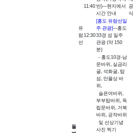
11:40
반)---현지에서
시간 안내
[홍도 유람선일
유
주 관광]
---홍도
람
12:30
33경 섬 일주
선
관광 (약 150
분)
- 홍도10경-남
문바위, 실금리
굴, 석화굴, 탑
섬, 만물상 바
위,
슬픈여바위,
부부탑바위, 독
립문바위, 거북
바위, 공작바위
및 선상기념
둘
사진 찍기