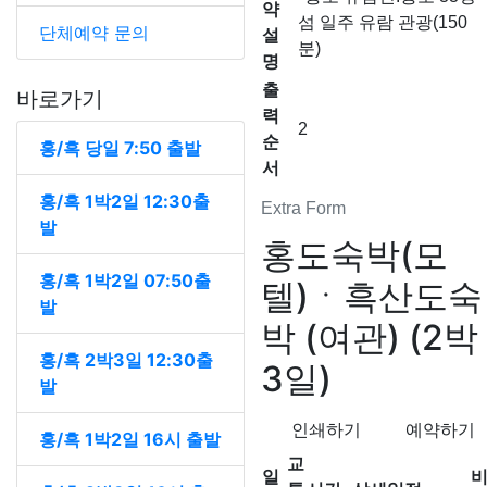
약
섬 일주 유람 관광(150
단체예약 문의
설
분)
명
출
바로가기
력
2
순
홍/흑 당일 7:50 출발
서
홍/흑 1박2일 12:30출
Extra Form
발
홍도숙박(모
홍/흑 1박2일 07:50출
텔)ㆍ흑산도숙
발
박 (여관) (2박
홍/흑 2박3일 12:30출
3일)
발
인쇄하기
예약하기
홍/흑 1박2일 16시 출발
교
일