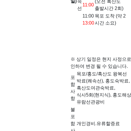
일)
속
(오전 흑산도
11:00
선
출발시간 2회)
11:00
목포 도착 (약 2
13:00
시간 소요)
※ 상기 일정은 현지 사정으
인하여 변경 될 수 있습니다.
목포/홍도/흑산도 왕복선
포
박료(쾌속선), 홍도숙박료,
함
흑산도여관숙박료,
사
식사5회(현지식), 홍도해
항
유람선관광비
불
포
함
개
인경비
.유류할증료
사