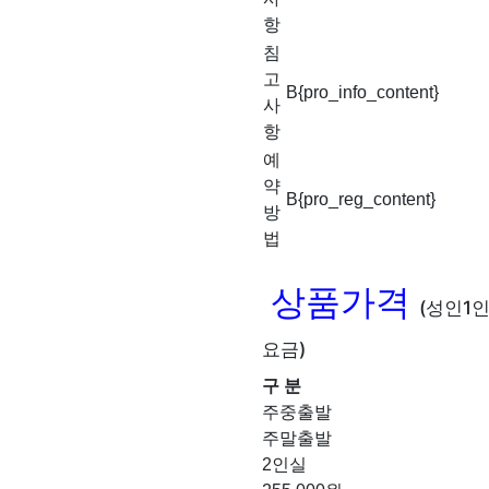
항
침
고
B{pro_info_content}
사
항
예
약
B{pro_reg_content}
방
법
상품가격
(성인1
요금)
구 분
주중출발
주말출발
2인실