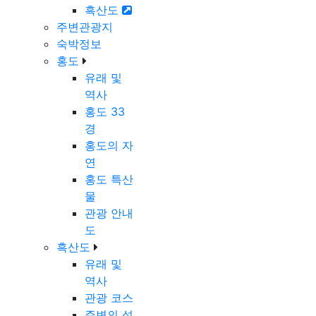
흑산도
주변관광지
숙박정보
홍도
유래 및
역사
홍도 33
경
홍도의 자
연
홍도 특산
물
관광 안내
도
흑산도
유래 및
역사
관광 코스
주변의 섬