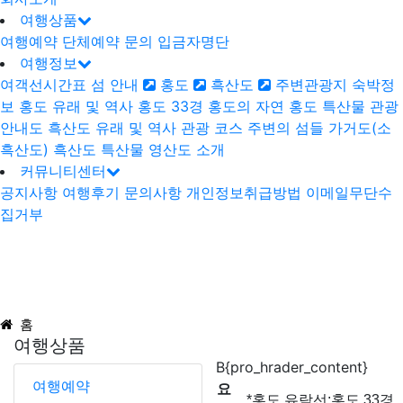
여행상품
여행예약
단체예약 문의
입금자명단
여행정보
여객선시간표
섬 안내
홍도
흑산도
주변관광지
숙박정
보
홍도
유래 및 역사
홍도 33경
홍도의 자연
홍도 특산물
관광
안내도
흑산도
유래 및 역사
관광 코스
주변의 섬들
가거도(소
흑산도)
흑산도 특산물
영산도 소개
커뮤니티센터
공지사항
여행후기
문의사항
개인정보취급방법
이메일무단수
집거부
홈
여행상품
B{pro_hrader_content}
여행예약
요
*홍도 유람선:홍도 33경