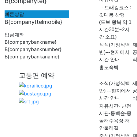
B{companytel}
- 트래킹코스 :
빠른상담
깃대봉 산행
B{companyttelmobile}
(도보 왕복 약 1
시간30분~2시
입금계좌
간 소요)
B{companybankname}
석식(가정식백
B{companybanknumber}
반)---현지에서
B{companybankaname}
시간 안내
홍도숙박
교통편 예약
조식(가정식백
반) ---현지에서
시간 안내
자유시간- 난전
시관-동백숲-몽
돌해수욕장-해
안둘레길
중식(가정식백