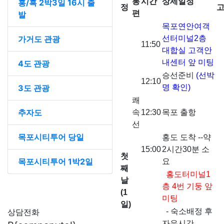
통
시간
상세일정
홍/흑 2박3일 16시 출
정
편
발
목포연안여객
가거도 관광
선터미널2층
11:50
대합실 고객안
내센터 앞 미팅
4도 관광
승선준비
(선박
12:10
3도 관광
명 확인)
쾌
추자도
속
12:30
목포 출항
선
목포시티투어 당일
홍도 도착 --약
15:00
2시간30분 소
첫
목포시티투어 1박2일
요
째
홍도터미널1
날
층 4번 기둥 앞
(1
미팅
일)
상담전화
- 숙소배정 후
자유시간