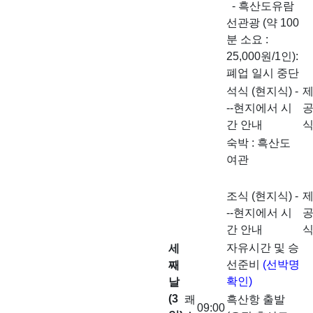
- 흑산도유람
선관광 (약 100
분 소요 :
25,000원/1인):
폐업 일시 중단
석식 (현지식) -
--현지에서 시
간 안내
숙박 : 흑산도
여관
조식 (현지식) -
--현지에서 시
간 안내
자유시간 및 승
세
선준비
(선박명
째
확인)
날
(3
쾌
흑산항 출발
09:00