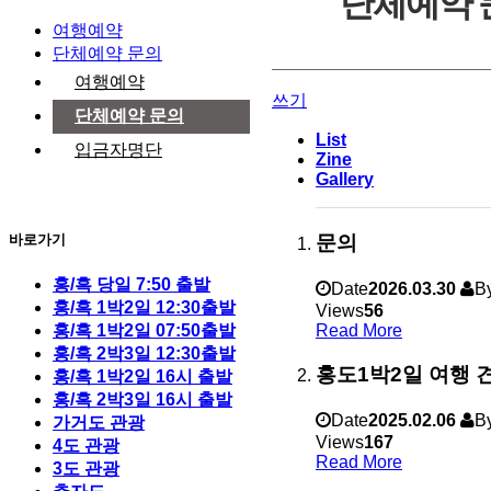
단체예약 
여행예약
단체예약 문의
여행예약
쓰기
단체예약 문의
List
입금자명단
Zine
Gallery
바로가기
문의
홍/흑 당일 7:50 출발
Date
2026.03.30
B
홍/흑 1박2일 12:30출발
Views
56
Read More
홍/흑 1박2일 07:50출발
홍/흑 2박3일 12:30출발
홍도1박2일 여행 
홍/흑 1박2일 16시 출발
홍/흑 2박3일 16시 출발
Date
2025.02.06
B
가거도 관광
Views
167
4도 관광
Read More
3도 관광