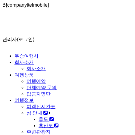
B{companyttelmobile}
2026년도 운항시간 오전출발 07시50분 오후출발 12시30분
흑산도 펜션 숙박 가능합니다
출발전 예약안내 및 취소 및 환불규정
관리자(로그인)
우승여행사
회사소개
회사소개
여행상품
여행예약
단체예약 문의
입금자명단
여행정보
여객선시간표
섬 안내
홍도
흑산도
주변관광지