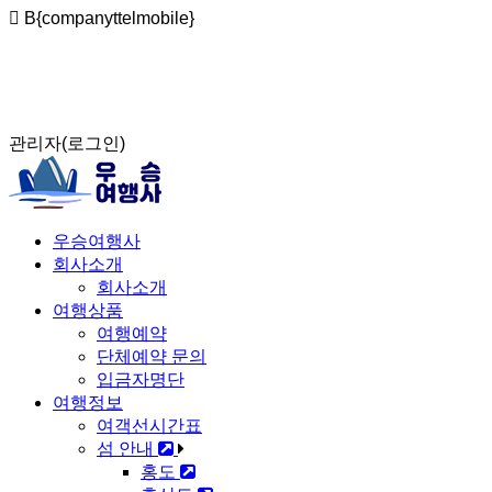
B{companyttelmobile}
2026년도 운항시간 오전출발 07시50분 오후출발 12시30분
흑산도 펜션 숙박 가능합니다
출발전 예약안내 및 취소 및 환불규정
관리자(로그인)
우승여행사
회사소개
회사소개
여행상품
여행예약
단체예약 문의
입금자명단
여행정보
여객선시간표
섬 안내
홍도