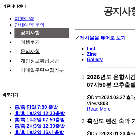
커뮤니티센터
공지사
여행예약
단체예약 문의
공지사항
✔
게시물을 뷰어로 보기
여행후기
List
문의사항
Zine
Gallery
개인정보취급방법
이메일무단수집거부
2026년도 운항시
07시50분 오후출발
바로가기
Date
2024.03.27
B
Views
803
홍/흑 당일 7:50 출발
Read More
홍/흑 1박2일 12:30출발
홍/흑 1박2일 07:50출발
흑산도 펜션 숙박
홍/흑 2박3일 12:30출발
홍/흑 1박2일 16시 출발
Date
2023.01.23
B