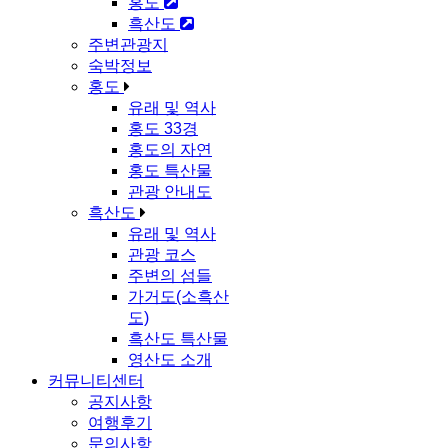
홍도
흑산도
주변관광지
숙박정보
홍도
유래 및 역사
홍도 33경
홍도의 자연
홍도 특산물
관광 안내도
흑산도
유래 및 역사
관광 코스
주변의 섬들
가거도(소흑산
도)
흑산도 특산물
영산도 소개
커뮤니티센터
공지사항
여행후기
문의사항