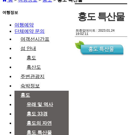
여행정보
홍도 특산물
여행예약
최종업데이트 :
2023.01.24
단체예약 문의
19:02:11
여객선시간표
섬 안내
홍도
흑산도
주변관광지
숙박정보
홍도
유래 및 역사
홍도 33경
홍도의 자연
홍도 특산물