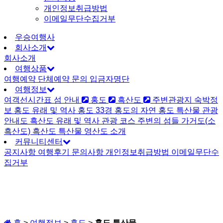
개인정보취급방법
이메일무단수집거부
우승여행사
회사소개
회사소개
여행상품
여행예약
단체예약 문의
입금자명단
여행정보
여객선시간표
섬 안내
홍도
흑산도
주변관광지
숙박정
보
홍도
유래 및 역사
홍도 33경
홍도의 자연
홍도 특산물
관광
안내도
흑산도
유래 및 역사
관광 코스
주변의 섬들
가거도(소
흑산도)
흑산도 특산물
영산도 소개
커뮤니티센터
공지사항
여행후기
문의사항
개인정보취급방법
이메일무단수
집거부
홈
>
여행정보
>
홍도
>
홍도 특산물