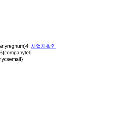
nyregnum}4
사업자확인
 B{companytel}
ycsemail}