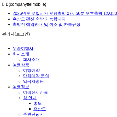
B{companyttelmobile}
2026년도 운항시간 오전출발 07시50분 오후출발 12시3
흑산도 펜션 숙박 가능합니다
출발전 예약안내 및 취소 및 환불규정
관리자(로그인)
우승여행사
회사소개
회사소개
여행상품
여행예약
단체예약 문의
입금자명단
여행정보
여객선시간표
섬 안내
홍도
흑산도
주변관광지