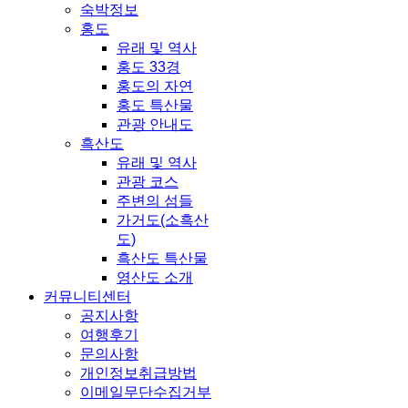
숙박정보
홍도
유래 및 역사
홍도 33경
홍도의 자연
홍도 특산물
관광 안내도
흑산도
유래 및 역사
관광 코스
주변의 섬들
가거도(소흑산
도)
흑산도 특산물
영산도 소개
커뮤니티센터
공지사항
여행후기
문의사항
개인정보취급방법
이메일무단수집거부