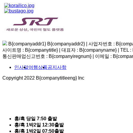
B{companyaddr1} B{companyaddr2}
|
사업자번호 : B{compa
사이트명 : B{companytitle} | 대표자 : B{companyname}
|
TEL :
통신판매업신고번호 : B{companyiregnum}
|
이메일 : B{compan
인사말
여행상품
공지사항
Copyright 2022 B{companytitleeng} Inc
바
로
가
기
홍/흑 당일 7:50 출발
홍/흑 1박2일 12:30출발
홍/흑 1박2일 07:50출발