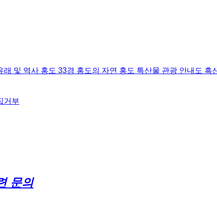
유래 및 역사
홍도 33경
홍도의 자연
홍도 특산물
관광 안내도
흑
집거부
련 문의