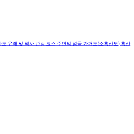
산도
유래 및 역사
관광 코스
주변의 섬들
가거도(소흑산도)
흑산