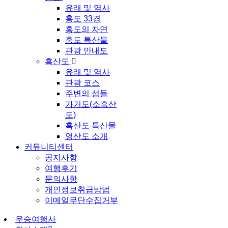
유래 및 역사
홍도 33경
홍도의 자연
홍도 특산물
관광 안내도
흑산도
유래 및 역사
관광 코스
주변의 섬들
가거도(소흑산
도)
흑산도 특산물
영산도 소개
커뮤니티센터
공지사항
여행후기
문의사항
개인정보취급방법
이메일무단수집거부
우승여행사