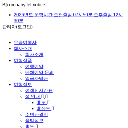
B{companyttelmobile}
2026년도 운항시간 오전출발 07시50분 오후출발 12시
30분
관리자(로그인)
흑산도 펜션 숙박 가능합니다
출발전 예약안내 및 취소 및 환불규정
우승여행사
회사소개
회사소개
여행상품
여행예약
단체예약 문의
입금자명단
여행정보
여객선시간표
섬 안내
홍도
흑산도
주변관광지
숙박정보
홍도