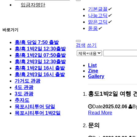
입금자명단
기본글꼴
✔
나눔고딕
✔
맑은고딕
✔
돋움
✔
바로가기
홍/흑 당일 7:50 출발
검색
쓰기
홍/흑 1박2일 12:30출발
홍/흑 1박2일 07:50출발
홍/흑 2박3일 12:30출발
List
홍/흑 1박2일 16시 출발
Zine
홍/흑 2박3일 16시 출발
Gallery
가거도 관광
4도 관광
홍도1박2일 여행 
3도 관광
추자도
목포시티투어 당일
Date
2025.02.06
B
Read More
목포시티투어 1박2일
문의