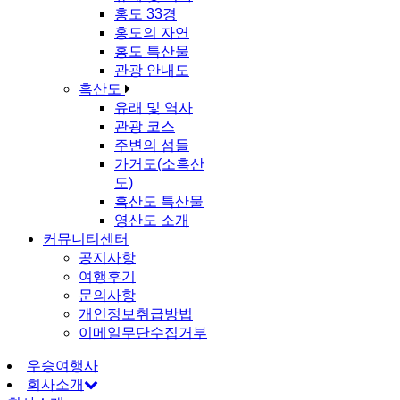
홍도 33경
홍도의 자연
홍도 특산물
관광 안내도
흑산도
유래 및 역사
관광 코스
주변의 섬들
가거도(소흑산
도)
흑산도 특산물
영산도 소개
커뮤니티센터
공지사항
여행후기
문의사항
개인정보취급방법
이메일무단수집거부
우승여행사
회사소개