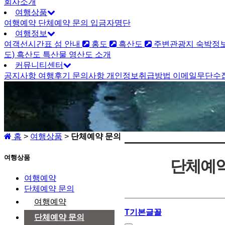
회사소개
여행상품
여행예약
단체예약 문의
입금자명단
여행정보
여객선시간표
섬 안내
홍도
흑산도
주변관광지
숙박정
도)
흑산도 특산물
영산도 소개
커뮤니티센터
공지사항
여행후기
문의사항
개인정보취급방법
이메일무단수
홈
>
여행상품
>
단체예약 문의
여행상품
단체예약
여행예약
단체예약 문의
여행예약
T
기본글꼴
단체예약 문의