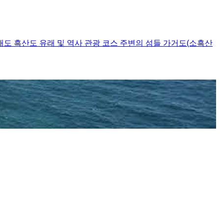
내도
흑산도
유래 및 역사
관광 코스
주변의 섬들
가거도(소흑산