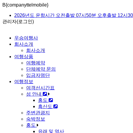
B{companyttelmobile}
2026년도 운항시간 오전출발 07시50분 오후출발 12시3
관리자(로그인)
흑산도 펜션 숙박 가능합니다
출발전 예약안내 및 취소 및 환불규정
우승여행사
회사소개
회사소개
여행상품
여행예약
단체예약 문의
입금자명단
여행정보
여객선시간표
섬 안내
홍도
흑산도
주변관광지
숙박정보
홍도
유래 및 역사