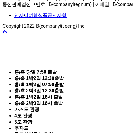
통신판매업신고번호 : B{companyiregnum}
|
이메일 : B{compan
인사말
여행상품
공지사항
Copyright 2022 B{companytitleeng} Inc
바
로
가
기
홍/흑 당일 7:50 출발
홍/흑 1박2일 12:30출발
홍/흑 1박2일 07:50출발
홍/흑 2박3일 12:30출발
홍/흑 1박2일 16시 출발
홍/흑 2박3일 16시 출발
가거도 관광
4도 관광
3도 관광
추자도