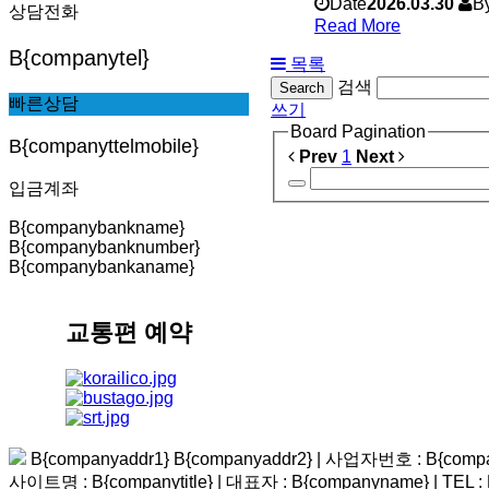
Date
2026.03.30
B
상담전화
Read More
B{companytel}
목록
검색
Search
빠른상담
쓰기
Board Pagination
B{companyttelmobile}
Prev
1
Next
입금계좌
B{companybankname}
B{companybanknumber}
B{companybankaname}
교통편 예약
B{companyaddr1} B{companyaddr2}
|
사업자번호 : B{compa
사이트명 : B{companytitle} | 대표자 : B{companyname}
|
TEL :