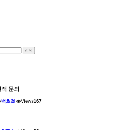
검색
견적 문의
y
백호철
Views
167