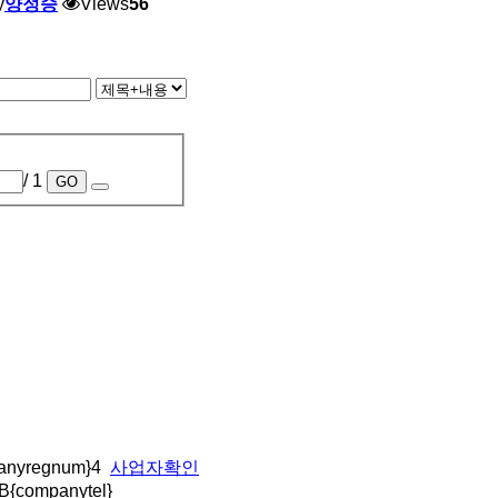
y
양정승
Views
56
/ 1
GO
nyregnum}4
사업자확인
 B{companytel}