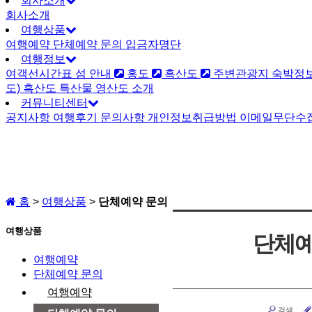
회사소개
회사소개
여행상품
여행예약
단체예약 문의
입금자명단
여행정보
여객선시간표
섬 안내
홍도
흑산도
주변관광지
숙박정
도)
흑산도 특산물
영산도 소개
커뮤니티센터
공지사항
여행후기
문의사항
개인정보취급방법
이메일무단수
홈
>
여행상품
>
단체예약 문의
여행상품
단체예
여행예약
단체예약 문의
여행예약
검색