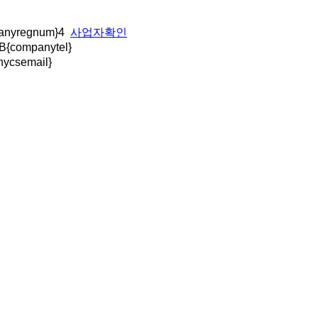
nyregnum}4
사업자확인
 B{companytel}
ycsemail}