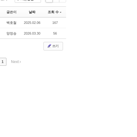
L
Z
G
i
i
a
글쓴이
날짜
조회 수
s
n
ll
의
t
e
e
백호철
2025.02.06
167
r
양정승
2026.03.30
56
y
쓰기
1
Next