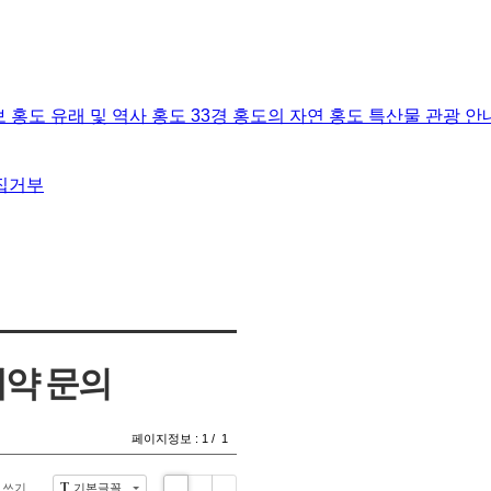
보
홍도
유래 및 역사
홍도 33경
홍도의 자연
홍도 특산물
관광 안
집거부
약 문의
페이지정보 :
1
/
1
T
쓰기
기본글꼴