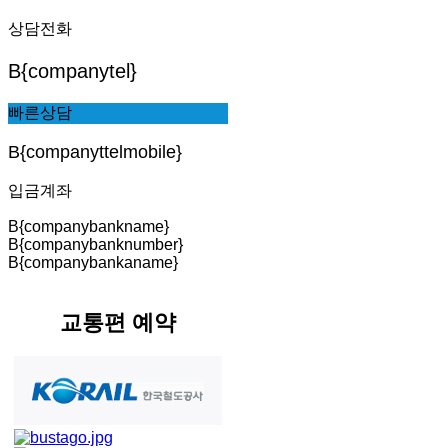
상담전화
B{companytel}
빠른상담
B{companyttelmobile}
입금계좌
B{companybankname}
B{companybanknumber}
B{companybankaname}
교통편 예약