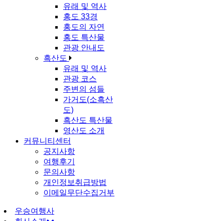
유래 및 역사
홍도 33경
홍도의 자연
홍도 특산물
관광 안내도
흑산도
유래 및 역사
관광 코스
주변의 섬들
가거도(소흑산
도)
흑산도 특산물
영산도 소개
커뮤니티센터
공지사항
여행후기
문의사항
개인정보취급방법
이메일무단수집거부
우승여행사