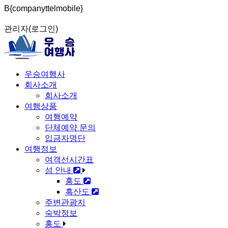
B{companyttelmobile}
Sketchbook5, 스케치북5
Sketchbook5, 스케치북5
관리자(로그인)
우승여행사
회사소개
회사소개
Sketchbook5, 스케치북5
Sketchbook5, 스케치북5
여행상품
여행예약
단체예약 문의
입금자명단
여행정보
여객선시간표
섬 안내
홍도
흑산도
주변관광지
숙박정보
홍도