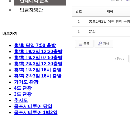
단체예약 문의
입금자명단
번호
제목
홍도1박2일 여행 견적 문
2
문의
1
바로가기
목록
검색
홍/흑 당일 7:50 출발
홍/흑 1박2일 12:30출발
홍/흑 1박2일 07:50출발
Prev
홍/흑 2박3일 12:30출발
홍/흑 1박2일 16시 출발
홍/흑 2박3일 16시 출발
가거도 관광
4도 관광
3도 관광
추자도
목포시티투어 당일
목포시티투어 1박2일