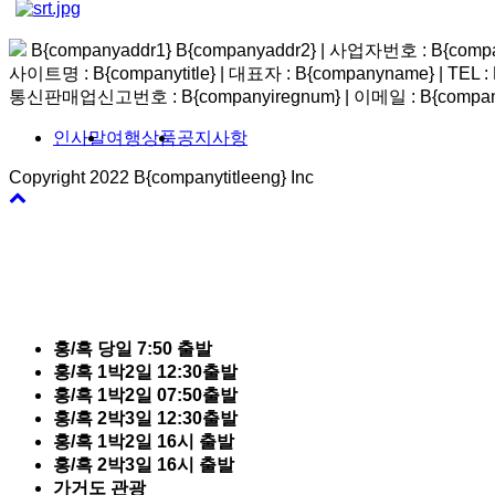
B{companyaddr1} B{companyaddr2}
|
사업자번호 : B{compa
사이트명 : B{companytitle} | 대표자 : B{companyname}
|
TEL :
통신판매업신고번호 : B{companyiregnum}
|
이메일 : B{compan
인사말
여행상품
공지사항
Copyright 2022 B{companytitleeng} Inc
바
로
가
기
홍/흑 당일 7:50 출발
홍/흑 1박2일 12:30출발
홍/흑 1박2일 07:50출발
홍/흑 2박3일 12:30출발
홍/흑 1박2일 16시 출발
홍/흑 2박3일 16시 출발
가거도 관광