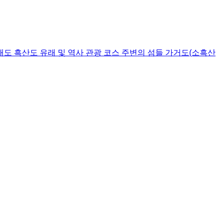
내도
흑산도
유래 및 역사
관광 코스
주변의 섬들
가거도(소흑산