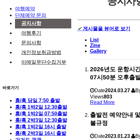
공지사
여행예약
단체예약 문의
공지사항
✔
게시물을 뷰어로 보기
여행후기
List
문의사항
Zine
Gallery
개인정보취급방법
이메일무단수집거부
2026년도 운항시
07시50분 오후출발
바로가기
Date
2024.03.27
B
Views
803
홍/흑 당일 7:50 출발
Read More
홍/흑 1박2일 12:30출발
홍/흑 1박2일 07:50출발
출발전 예약안내 및
홍/흑 2박3일 12:30출발
불규정
홍/흑 1박2일 16시 출발
홍/흑 2박3일 16시 출발
Date
2023.01.23
B
가거도 관광