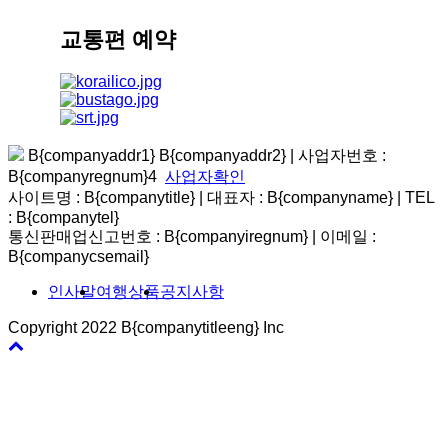
교통편 예약
B{companyaddr1} B{companyaddr2}
|
사업자번호 :
B{companyregnum}4
사업자확인
사이트명 : B{companytitle} | 대표자 : B{companyname}
|
TEL
: B{companytel}
통신판매업신고번호 : B{companyiregnum}
|
이메일 :
B{companycsemail}
인사말
여행상품
공지사항
Copyright 2022 B{companytitleeng} Inc
바
로
가
기