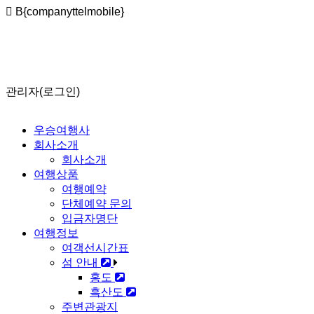
B{companyttelmobile}
2026년도 운항시간 오전출발 07시50분 오후출발 12시30분
흑산도 펜션 숙박 가능합니다
출발전 예약안내 및 취소 및 환불규정
관리자(로그인)
우승여행사
회사소개
회사소개
여행상품
여행예약
단체예약 문의
입금자명단
여행정보
여객선시간표
섬 안내
홍도
흑산도
주변관광지