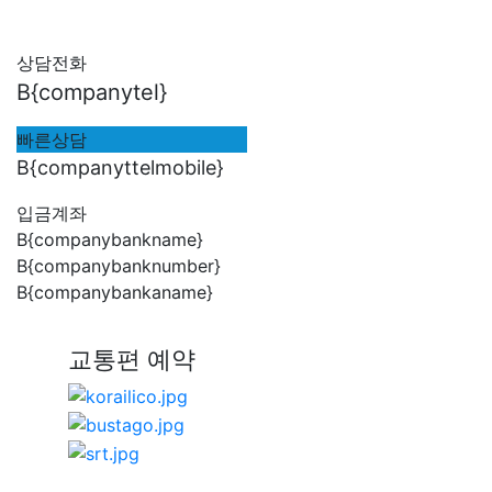
상담전화
B{companytel}
빠른상담
B{companyttelmobile}
입금계좌
B{companybankname}
B{companybanknumber}
B{companybankaname}
교통편 예약