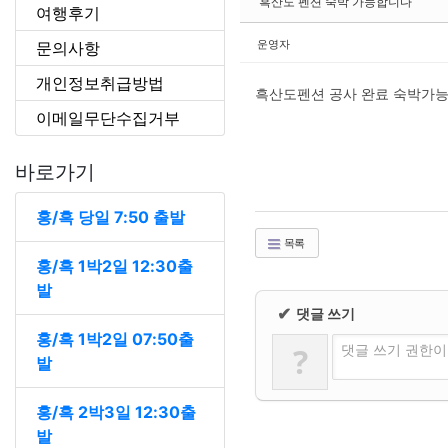
흑산도 펜션 숙박 가능합니다
여행후기
운영자
문의사항
개인정보취급방법
흑산도펜션 공사 완료 숙박가능
이메일무단수집거부
바로가기
홍/흑 당일 7:50 출발
목록
홍/흑 1박2일 12:30출
발
✔
댓글 쓰기
홍/흑 1박2일 07:50출
?
댓글 쓰기 권한이
발
홍/흑 2박3일 12:30출
발