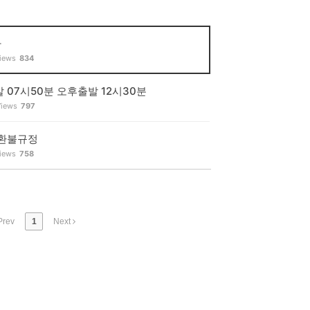
다
iews
834
 07시50분 오후출발 12시30분
Views
797
 환불규정
iews
758
rev
1
Next