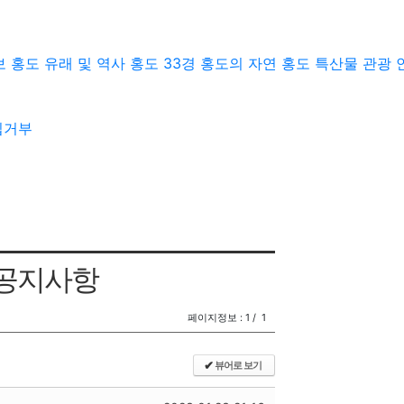
보
홍도
유래 및 역사
홍도 33경
홍도의 자연
홍도 특산물
관광 
집거부
공지사항
페이지정보 :
1
/
1
✔
뷰어로 보기