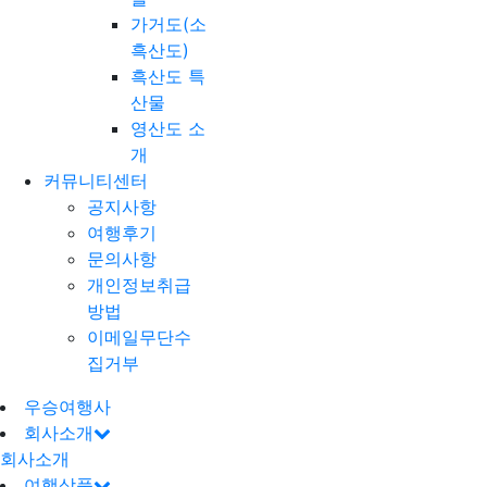
가거도(소
흑산도)
흑산도 특
산물
영산도 소
개
커뮤니티센터
공지사항
여행후기
문의사항
개인정보취급
방법
이메일무단수
집거부
우승여행사
회사소개
회사소개
여행상품