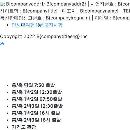
B{companyaddr1} B{companyaddr2}
|
사업자번호 : B{co
사이트명 : B{companytitle} | 대표자 : B{companyname}
|
TE
통신판매업신고번호 : B{companyiregnum}
|
이메일 : B{compa
인사말
여행상품
공지사항
Copyright 2022 B{companytitleeng} Inc
바
로
가
기
홍/흑 당일 7:50 출발
홍/흑 1박2일 12:30출발
홍/흑 1박2일 07:50출발
홍/흑 2박3일 12:30출발
홍/흑 1박2일 16시 출발
홍/흑 2박3일 16시 출발
가거도 관광