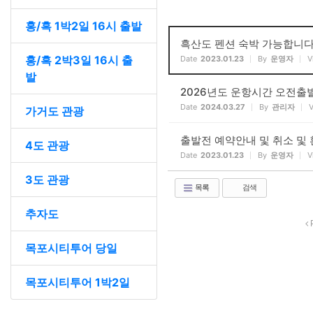
홍/흑 1박2일 16시 출발
흑산도 펜션 숙박 가능합니
홍/흑 2박3일 16시 출
Date
2023.01.23
By
운영자
V
발
2026년도 운항시간 오전출발
Date
2024.03.27
By
관리자
가거도 관광
출발전 예약안내 및 취소 및
4도 관광
Date
2023.01.23
By
운영자
V
3도 관광
목록
검색
추자도
P
목포시티투어 당일
목포시티투어 1박2일