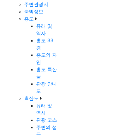
주변관광지
숙박정보
홍도
유래 및
역사
홍도 33
경
홍도의 자
연
홍도 특산
물
관광 안내
도
흑산도
유래 및
역사
관광 코스
주변의 섬
들