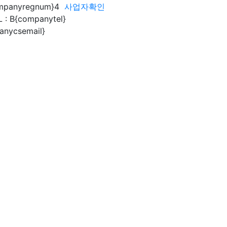
mpanyregnum}4
사업자확인
L : B{companytel}
nycsemail}