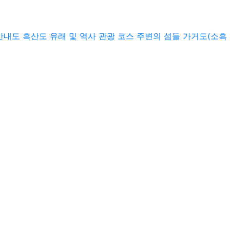
안내도
흑산도
유래 및 역사
관광 코스
주변의 섬들
가거도(소흑