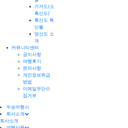
가거도(소
흑산도)
흑산도 특
산물
영산도 소
개
커뮤니티센터
공지사항
여행후기
문의사항
개인정보취급
방법
이메일무단수
집거부
우승여행사
회사소개
회사소개
여행상품