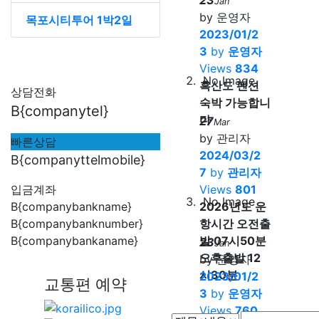
Jan
by 운영자
목포시티투어 1박2일
2023/01/2
3
by
운영자
Views
834
No Image
흑산도 펜션
상담전화
숙박 가능합니
B{companytel}
다
27
Mar
by 관리자
빠른상담
2024/03/2
B{companyttelmobile}
7
by
관리자
입금계좌
Views
801
No Image
B{companybankname}
2026년도 운
B{companybanknumber}
항시간 오전출
B{companybankaname}
발 07시50분
23
Jan
오후출발 12
by 운영자
시30분
2023/01/2
교통편 예약
3
by
운영자
Views
760