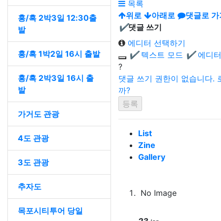
목록
위로
아래로
댓글로 가
홍/흑 2박3일 12:30출
✔
댓글 쓰기
발
에디터 선택하기
홍/흑 1박2일 16시 출발
✔
텍스트 모드
✔
에디터
?
홍/흑 2박3일 16시 출
댓글 쓰기 권한이 없습니다.
발
까?
가거도 관광
List
4도 관광
Zine
Gallery
3도 관광
추자도
No Image
목포시티투어 당일
23