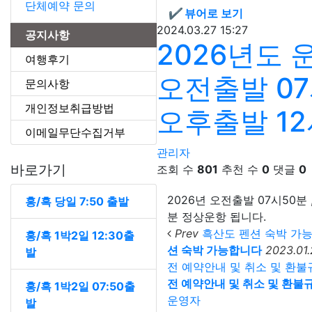
단체예약 문의
✔
뷰어로 보기
2024.03.27 15:27
공지사항
2026년도
여행후기
오전출발 07
문의사항
개인정보취급방법
오후출발 12
이메일무단수집거부
관리자
바로가기
조회 수
801
추천 수
0
댓글
0
2026년 오전출발 07시50분 
홍/흑 당일 7:50 출발
분 정상운항 됩니다.
Prev
흑산도 펜션 숙박 가
홍/흑 1박2일 12:30출
션 숙박 가능합니다
2023.01
발
전 예약안내 및 취소 및 환
전 예약안내 및 취소 및 환불
홍/흑 1박2일 07:50출
운영자
발