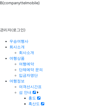
B{companyttelmobile}
2026년도 운항시간 오전출발 07시50분 오후출발 12시30분
흑산도 펜션 숙박 가능합니다
출발전 예약안내 및 취소 및 환불규정
관리자(로그인)
우승여행사
회사소개
회사소개
여행상품
여행예약
단체예약 문의
입금자명단
여행정보
여객선시간표
섬 안내
홍도
흑산도