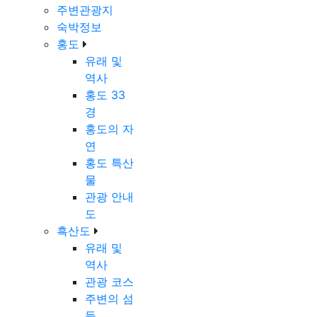
주변관광지
숙박정보
홍도
유래 및
역사
홍도 33
경
홍도의 자
연
홍도 특산
물
관광 안내
도
흑산도
유래 및
역사
관광 코스
주변의 섬
들