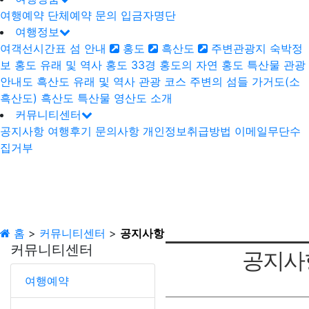
여행예약
단체예약 문의
입금자명단
여행정보
여객선시간표
섬 안내
홍도
흑산도
주변관광지
숙박정
보
홍도
유래 및 역사
홍도 33경
홍도의 자연
홍도 특산물
관광
안내도
흑산도
유래 및 역사
관광 코스
주변의 섬들
가거도(소
흑산도)
흑산도 특산물
영산도 소개
커뮤니티센터
공지사항
여행후기
문의사항
개인정보취급방법
이메일무단수
집거부
홈
>
커뮤니티센터
>
공지사항
커뮤니티센터
공지사
여행예약