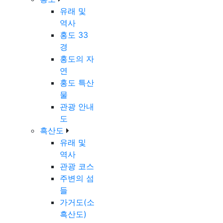
유래 및
역사
홍도 33
경
홍도의 자
연
홍도 특산
물
관광 안내
도
흑산도
유래 및
역사
관광 코스
주변의 섬
들
가거도(소
흑산도)