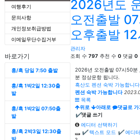
2026년도
여행후기
오전출발 07
문의사항
개인정보취급방법
오후출발 12
이메일무단수집거부
관리자
바로가기
조회 수
797
추천 수
0
댓글
0
2026년 오전출발 07시50분 
홍/흑 당일 7:50 출발
분 정상운항 됩니다.
흑산도 펜션 숙박 가능합니
홍/흑 1박2일 12:30출
펜션 숙박 가능합니다
2023.0
발
목록
위로
아래로
댓글로 가
홍/흑 1박2일 07:50출
✔
댓글 쓰기
발
에디터 선택하기
홍/흑 2박3일 12:30출
✔
텍스트 모드
✔
에디터
발
?