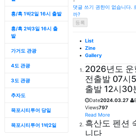
댓글 쓰기 권한이 없습니다.
홍/흑 1박2일 16시 출발
까?
홍/흑 2박3일 16시 출
발
List
Zine
가거도 관광
Gallery
4도 관광
2026년도 
전출발 07시
3도 관광
출발 12시30
추자도
Date
2024.03.27
Views
797
목포시티투어 당일
Read More
흑산도 펜션 
목포시티투어 1박2일
니다