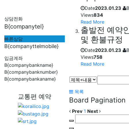
Date
2023.01.23
Views
834
상담전화
Read More
B{companytel}
출발전 예약안
및 환불규정
빠른상담
B{companyttelmobile}
Date
2023.01.23
Views
758
입금계좌
Read More
B{companybankname}
B{companybanknumber}
B{companybankaname}
목록
교통편 예약
Board Pagination
Prev
1
Next