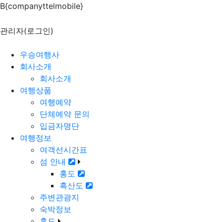
B{companyttelmobile}
흑산도 펜션 숙박 가능합니다
출발전 예약안내 및 취소 및 환불규정
관리자(로그인)
2026년도 운항시간 오전출발 07시50분 오후출발 12시30분
우승여행사
회사소개
회사소개
여행상품
여행예약
단체예약 문의
입금자명단
여행정보
여객선시간표
섬 안내
홍도
흑산도
주변관광지
숙박정보
홍도