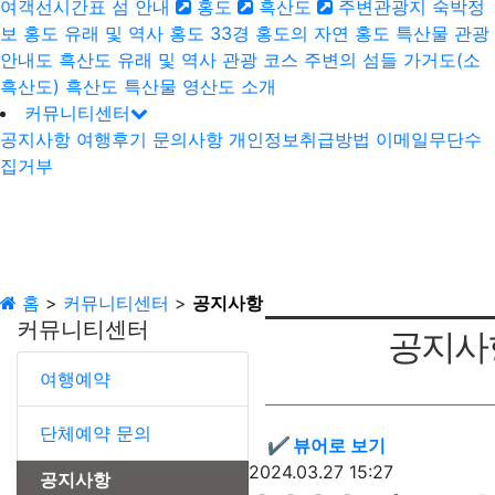
여객선시간표
섬 안내
홍도
흑산도
주변관광지
숙박정
보
홍도
유래 및 역사
홍도 33경
홍도의 자연
홍도 특산물
관광
안내도
흑산도
유래 및 역사
관광 코스
주변의 섬들
가거도(소
흑산도)
흑산도 특산물
영산도 소개
커뮤니티센터
공지사항
여행후기
문의사항
개인정보취급방법
이메일무단수
집거부
홈
>
커뮤니티센터
>
공지사항
커뮤니티센터
공지사
여행예약
단체예약 문의
✔
뷰어로 보기
2024.03.27 15:27
공지사항