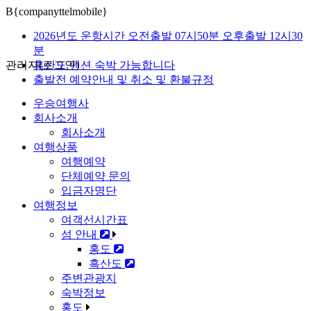
B{companyttelmobile}
2026년도 운항시간 오전출발 07시50분 오후출발 12시30
분
관리자(로그인)
흑산도 펜션 숙박 가능합니다
출발전 예약안내 및 취소 및 환불규정
우승여행사
회사소개
회사소개
여행상품
여행예약
단체예약 문의
입금자명단
여행정보
여객선시간표
섬 안내
홍도
흑산도
주변관광지
숙박정보
홍도