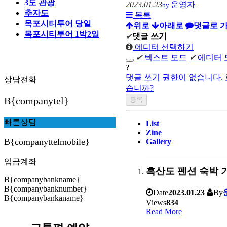
3도 관광
2023.01.23
운영자
by
추자도
목록
목포시티투어 당일
위로
아래로
댓글로 
목포시티투어 1박2일
✔
댓글 쓰기
에디터 선택하기
✔
텍스트 모드
✔
에디터 
?
댓글 쓰기 권한이 없습니다.
상담전화
습니까?
B{companytel}
빠른상담
List
Zine
B{companyttelmobile}
Gallery
입금계좌
흑산도 펜션 숙박
B{companybankname}
B{companybanknumber}
Date
2023.01.23
By
B{companybankaname}
Views
834
Read More