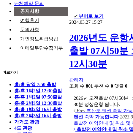
단체예약 문의
공지사항
✔
뷰어로 보기
여행후기
2024.03.27 15:27
문의사항
2026년도 운
개인정보취급방법
출발 07시50
이메일무단수집거부
12시30분
바로가기
관리자
홍/흑 당일 7:50 출발
조회 수
801
추천 수
0
댓글
0
홍/흑 1박2일 12:30출발
홍/흑 1박2일 07:50출발
2026년 오전출발 07시50분 
홍/흑 2박3일 12:30출발
30분 정상운항 됩니다.
홍/흑 1박2일 16시 출발
Prev
흑산도 펜션 숙박 가
홍/흑 2박3일 16시 출발
펜션 숙박 가능합니다
2023.0
가거도 관광
출발전 예약안내 및 취소 및
4도 관광
출발전 예약안내 및 취소 