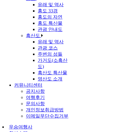
유래 및 역사
홍도 33경
홍도의 자연
홍도 특산물
관광 안내도
흑산도
유래 및 역사
관광 코스
주변의 섬들
가거도(소흑산
도)
흑산도 특산물
영산도 소개
커뮤니티센터
공지사항
여행후기
문의사항
개인정보취급방법
이메일무단수집거부
우승여행사