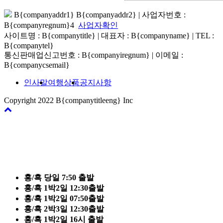
B{companyaddr1} B{companyaddr2}
|
사업자번호 :
B{companyregnum}4
사업자확인
사이트명 : B{companytitle} | 대표자 : B{companyname}
|
TEL :
B{companytel}
통신판매업신고번호 : B{companyiregnum}
|
이메일 :
B{companycsemail}
인사말
여행상품
공지사항
Copyright 2022 B{companytitleeng} Inc
바
로
가
기
홍/흑 당일 7:50 출발
홍/흑 1박2일 12:30출발
홍/흑 1박2일 07:50출발
홍/흑 2박3일 12:30출발
홍/흑 1박2일 16시 출발